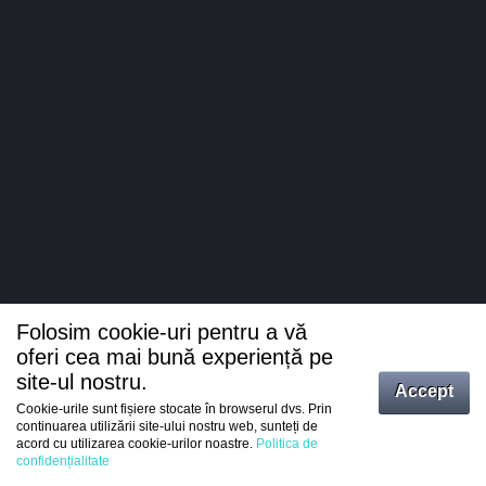
Folosim cookie-uri pentru a vă
oferi cea mai bună experiență pe
site-ul nostru.
Accept
Cookie-urile sunt fișiere stocate în browserul dvs. Prin
Intrați
continuarea utilizării site-ului nostru web, sunteți de
acord cu utilizarea cookie-urilor noastre.
Politica de
Înregistrare
confidențialitate