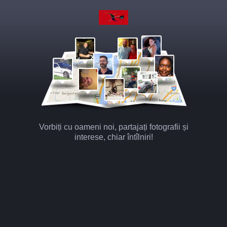
Vorbiți cu oameni noi, partajați fotografii și
interese, chiar întîlniri!