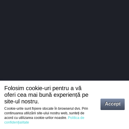
Folosim cookie-uri pentru a vă
oferi cea mai bună experiență pe
site-ul nostru.
Accept
Cookie-urile sunt fișiere stocate în browserul dvs. Prin
Intrați
continuarea utilizării site-ului nostru web, sunteți de
acord cu utilizarea cookie-urilor noastre.
Politica de
Înregistrare
confidențialitate