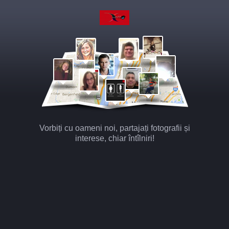
Vorbiți cu oameni noi, partajați fotografii și
interese, chiar întîlniri!