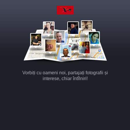
Vorbiți cu oameni noi, partajați fotografii și
interese, chiar întîlniri!