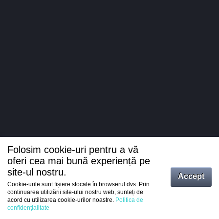
Folosim cookie-uri pentru a vă
oferi cea mai bună experiență pe
site-ul nostru.
Accept
Cookie-urile sunt fișiere stocate în browserul dvs. Prin
Intrați
continuarea utilizării site-ului nostru web, sunteți de
acord cu utilizarea cookie-urilor noastre.
Politica de
Înregistrare
confidențialitate