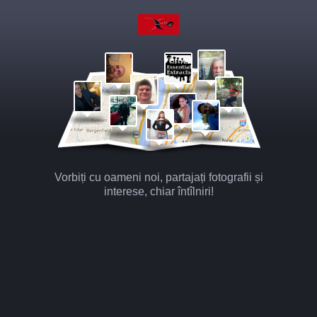
Vorbiți cu oameni noi, partajați fotografii și
interese, chiar întîlniri!