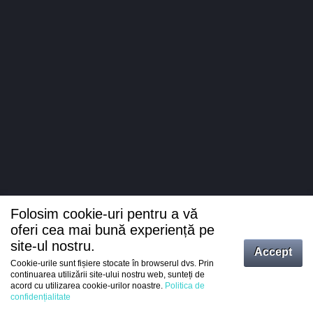
Folosim cookie-uri pentru a vă
oferi cea mai bună experiență pe
site-ul nostru.
Accept
Cookie-urile sunt fișiere stocate în browserul dvs. Prin
Intrați
continuarea utilizării site-ului nostru web, sunteți de
acord cu utilizarea cookie-urilor noastre.
Politica de
Înregistrare
confidențialitate