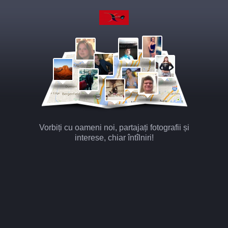
Vorbiți cu oameni noi, partajați fotografii și
interese, chiar întîlniri!