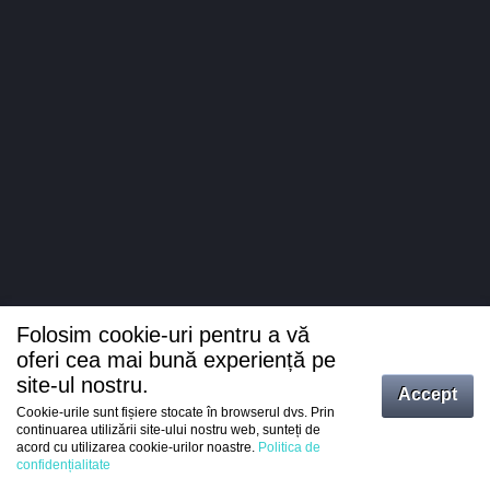
Folosim cookie-uri pentru a vă
oferi cea mai bună experiență pe
site-ul nostru.
Accept
Cookie-urile sunt fișiere stocate în browserul dvs. Prin
Intrați
continuarea utilizării site-ului nostru web, sunteți de
acord cu utilizarea cookie-urilor noastre.
Politica de
Înregistrare
confidențialitate