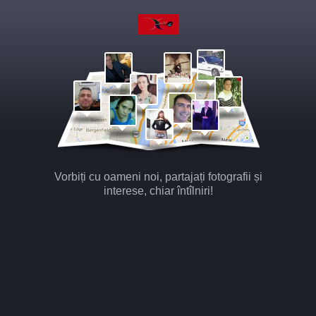
Vorbiți cu oameni noi, partajați fotografii și
interese, chiar întîlniri!