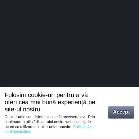
Folosim cookie-uri pentru a vă
oferi cea mai bună experiență pe
site-ul nostru.
Accept
Cookie-urile sunt fișiere stocate în browserul dvs. Prin
Intrați
continuarea utilizării site-ului nostru web, sunteți de
acord cu utilizarea cookie-urilor noastre.
Politica de
Înregistrare
confidențialitate