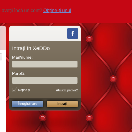
 aveții încă un cont?
Obține-ți unul
Intrați în XeDDo
Mail/nume:
Parolă:
Reține-ți
Ați uitat parola?