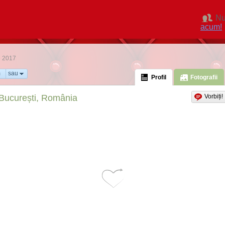
Nu
acum!
ie 2017
m
sau
Profil
Fotografii
București, România
Vorbiți!