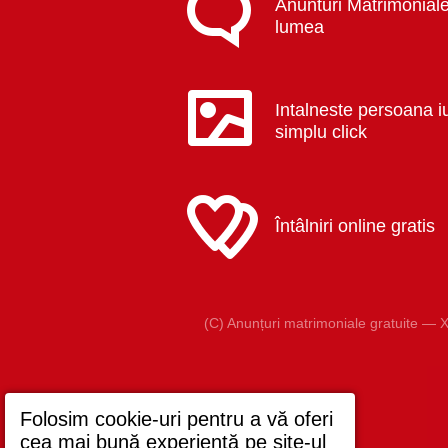
Anunturi Matrimoniale
lumea
Intalneste persoana i
simplu click
Întâlniri online gratis
(C) Anunțuri matrimoniale gratuite — X
Folosim cookie-uri pentru a vă oferi
cea mai bună experiență pe site-ul