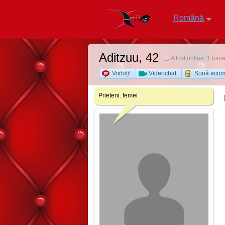
Română
Aditzuu
, 42
A fost online: 1 Iun
Vorbiți!
Videochat
Sună acu
Prieteni. femei