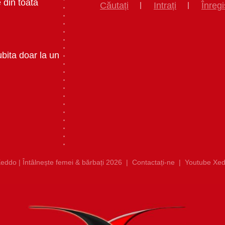
 din toata
Căutați
Intrați
Înregi
ubita doar la un
eddo | Întâlnește femei & bărbați 2026
|
Contactați-ne
|
Youtube Xed