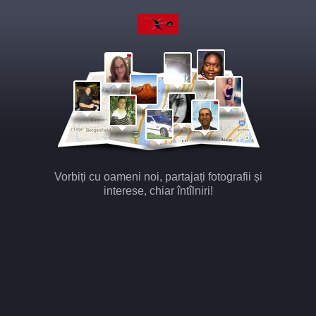
Vorbiți cu oameni noi, partajați fotografii și
interese, chiar întîlniri!