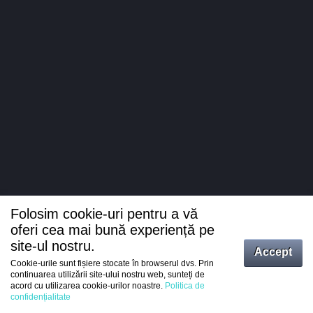
Folosim cookie-uri pentru a vă
oferi cea mai bună experiență pe
site-ul nostru.
Accept
Cookie-urile sunt fișiere stocate în browserul dvs. Prin
Intrați
continuarea utilizării site-ului nostru web, sunteți de
acord cu utilizarea cookie-urilor noastre.
Politica de
Înregistrare
confidențialitate