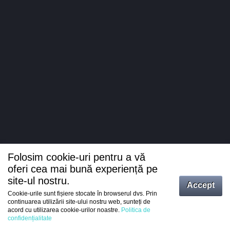
Folosim cookie-uri pentru a vă
oferi cea mai bună experiență pe
site-ul nostru.
Accept
Cookie-urile sunt fișiere stocate în browserul dvs. Prin
Intrați
continuarea utilizării site-ului nostru web, sunteți de
acord cu utilizarea cookie-urilor noastre.
Politica de
Înregistrare
confidențialitate