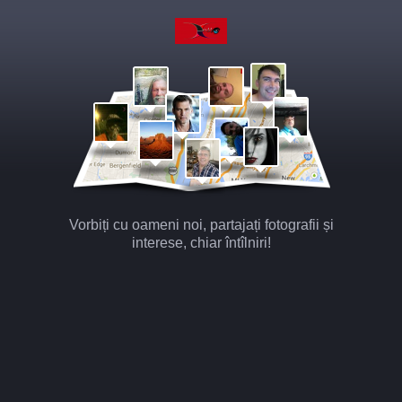
Vorbiți cu oameni noi, partajați fotografii și
interese, chiar întîlniri!