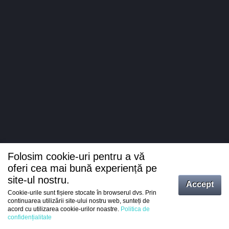
Folosim cookie-uri pentru a vă
oferi cea mai bună experiență pe
site-ul nostru.
Accept
Cookie-urile sunt fișiere stocate în browserul dvs. Prin
Intrați
continuarea utilizării site-ului nostru web, sunteți de
acord cu utilizarea cookie-urilor noastre.
Politica de
Înregistrare
confidențialitate