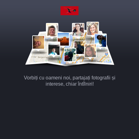
Vorbiți cu oameni noi, partajați fotografii și
interese, chiar întîlniri!