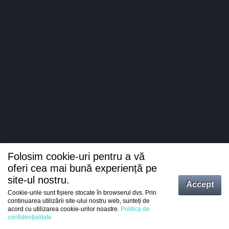
Folosim cookie-uri pentru a vă
oferi cea mai bună experiență pe
site-ul nostru.
Accept
Cookie-urile sunt fișiere stocate în browserul dvs. Prin
Intrați
continuarea utilizării site-ului nostru web, sunteți de
acord cu utilizarea cookie-urilor noastre.
Politica de
Înregistrare
confidențialitate