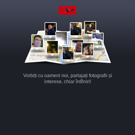
Vorbiți cu oameni noi, partajați fotografii și
interese, chiar întîlniri!