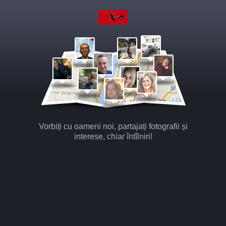
Vorbiți cu oameni noi, partajați fotografii și
interese, chiar întîlniri!