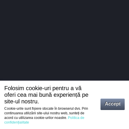
Folosim cookie-uri pentru a vă
oferi cea mai bună experiență pe
site-ul nostru.
Accept
Cookie-urile sunt fișiere stocate în browserul dvs. Prin
Intrați
continuarea utilizării site-ului nostru web, sunteți de
acord cu utilizarea cookie-urilor noastre.
Politica de
Înregistrare
confidențialitate