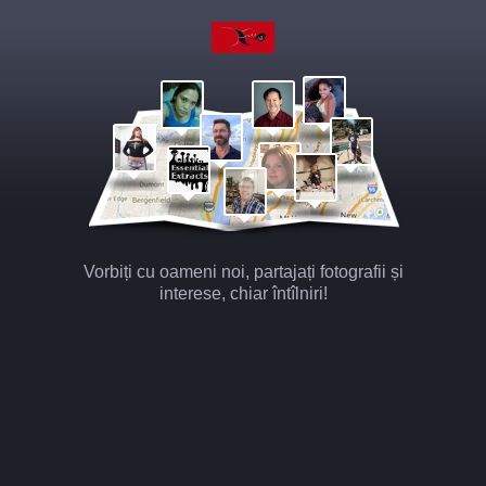
Vorbiți cu oameni noi, partajați fotografii și
interese, chiar întîlniri!