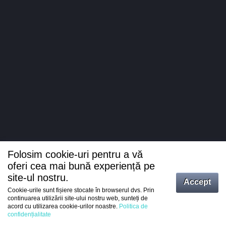
Folosim cookie-uri pentru a vă
oferi cea mai bună experiență pe
site-ul nostru.
Accept
Cookie-urile sunt fișiere stocate în browserul dvs. Prin
Intrați
continuarea utilizării site-ului nostru web, sunteți de
acord cu utilizarea cookie-urilor noastre.
Politica de
Înregistrare
confidențialitate