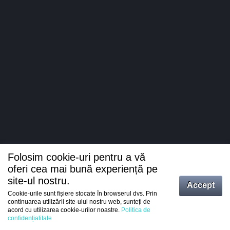
Folosim cookie-uri pentru a vă
oferi cea mai bună experiență pe
site-ul nostru.
Accept
Cookie-urile sunt fișiere stocate în browserul dvs. Prin
Intrați
continuarea utilizării site-ului nostru web, sunteți de
acord cu utilizarea cookie-urilor noastre.
Politica de
Înregistrare
confidențialitate