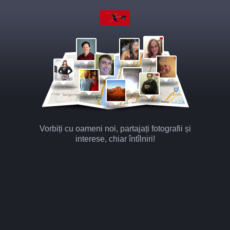
Vorbiți cu oameni noi, partajați fotografii și
interese, chiar întîlniri!