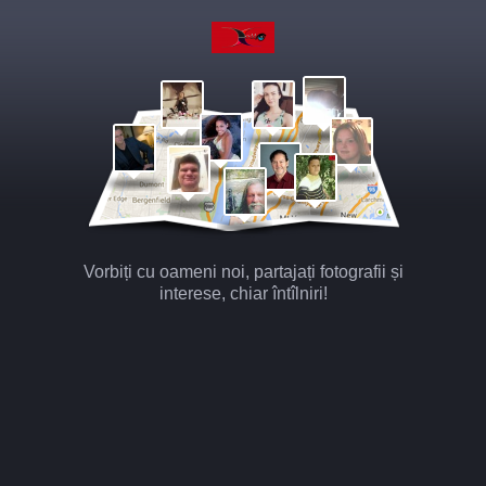
Vorbiți cu oameni noi, partajați fotografii și
interese, chiar întîlniri!