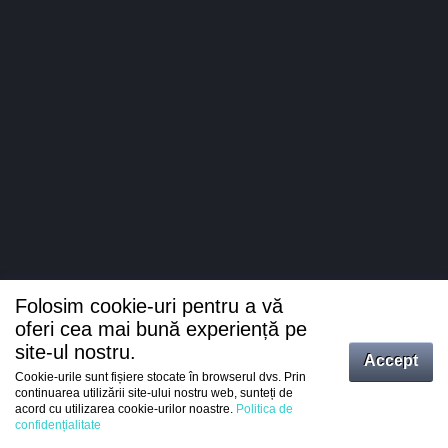
Folosim cookie-uri pentru a vă
oferi cea mai bună experiență pe
site-ul nostru.
Accept
Cookie-urile sunt fișiere stocate în browserul dvs. Prin
Intrați
continuarea utilizării site-ului nostru web, sunteți de
acord cu utilizarea cookie-urilor noastre.
Politica de
Înregistrare
confidențialitate