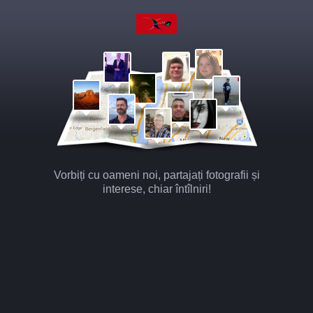
Vorbiți cu oameni noi, partajați fotografii și
interese, chiar întîlniri!