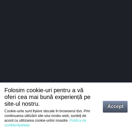
Folosim cookie-uri pentru a vă
oferi cea mai bună experiență pe
site-ul nostru.
Accept
Cookie-urile sunt fișiere stocate în browserul dvs. Prin
Intrați
continuarea utilizării site-ului nostru web, sunteți de
acord cu utilizarea cookie-urilor noastre.
Politica de
Înregistrare
confidențialitate