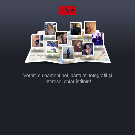
Vorbiți cu oameni noi, partajați fotografii și
interese, chiar întîlniri!