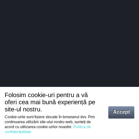
Folosim cookie-uri pentru a vă
oferi cea mai bună experiență pe
site-ul nostru.
Accept
Cookie-urile sunt fișiere stocate în browserul dvs. Prin
Intrați
continuarea utilizării site-ului nostru web, sunteți de
acord cu utilizarea cookie-urilor noastre.
Politica de
Înregistrare
confidențialitate