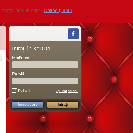
 aveții încă un cont?
Obține-ți unul
Intrați în XeDDo
Mail/nume:
Parolă:
Reține-ți
Ați uitat parola?