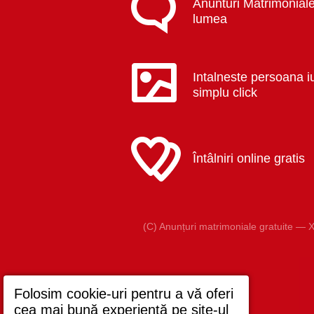
Anunturi Matrimoniale
lumea
Intalneste persoana i
simplu click
Întâlniri online gratis
(C) Anunțuri matrimoniale gratuite — X
Folosim cookie-uri pentru a vă oferi
cea mai bună experiență pe site-ul