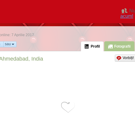
Nu
acum!
 online: 7 Aprilie 2017
m
sau
Profil
Fotografii
Ahmedabad, India
Vorbiți!