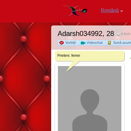
Română
Adarsh034992
, 28
A fost
Vorbiți!
Videochat
Sună acu
Prieteni. femei