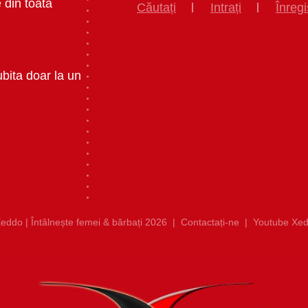
 din toata
Căutați
Intrați
Înregi
ubita doar la un
eddo | Întâlnește femei & bărbați 2026
|
Contactați-ne
|
Youtube Xed