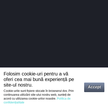
Folosim cookie-uri pentru a vă
oferi cea mai bună experiență pe
site-ul nostru.
Accept
Cookie-urile sunt fișiere stocate în browserul dvs. Prin
Intrați
continuarea utilizării site-ului nostru web, sunteți de
acord cu utilizarea cookie-urilor noastre.
Politica de
Înregistrare
confidențialitate