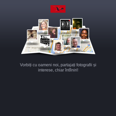
Vorbiți cu oameni noi, partajați fotografii și
interese, chiar întîlniri!