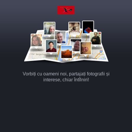
Vorbiți cu oameni noi, partajați fotografii și
interese, chiar întîlniri!