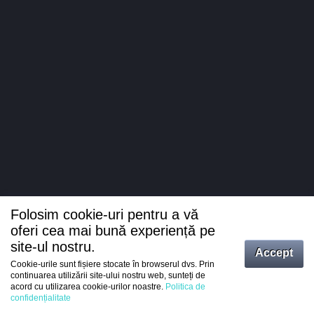
Folosim cookie-uri pentru a vă
oferi cea mai bună experiență pe
site-ul nostru.
Accept
Cookie-urile sunt fișiere stocate în browserul dvs. Prin
Intrați
continuarea utilizării site-ului nostru web, sunteți de
acord cu utilizarea cookie-urilor noastre.
Politica de
Înregistrare
confidențialitate