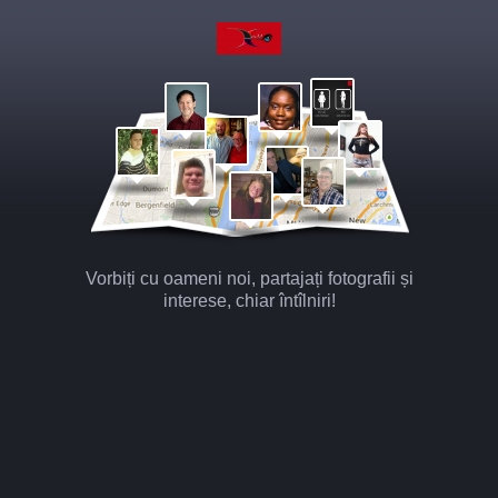
Vorbiți cu oameni noi, partajați fotografii și
interese, chiar întîlniri!