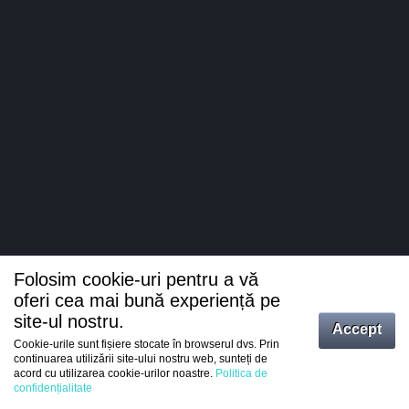
Folosim cookie-uri pentru a vă
oferi cea mai bună experiență pe
site-ul nostru.
Accept
Cookie-urile sunt fișiere stocate în browserul dvs. Prin
Intrați
continuarea utilizării site-ului nostru web, sunteți de
acord cu utilizarea cookie-urilor noastre.
Politica de
Înregistrare
confidențialitate