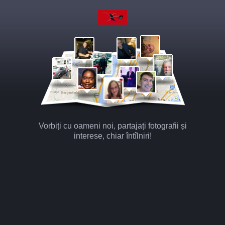
Vorbiți cu oameni noi, partajați fotografii și
interese, chiar întîlniri!