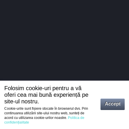
Folosim cookie-uri pentru a vă
oferi cea mai bună experiență pe
site-ul nostru.
Accept
Cookie-urile sunt fișiere stocate în browserul dvs. Prin
Intrați
continuarea utilizării site-ului nostru web, sunteți de
acord cu utilizarea cookie-urilor noastre.
Politica de
Înregistrare
confidențialitate