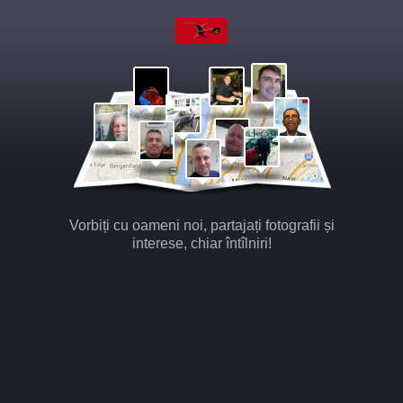
Vorbiți cu oameni noi, partajați fotografii și
interese, chiar întîlniri!