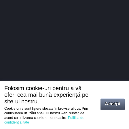
Folosim cookie-uri pentru a vă
oferi cea mai bună experiență pe
site-ul nostru.
Accept
Cookie-urile sunt fișiere stocate în browserul dvs. Prin
Intrați
continuarea utilizării site-ului nostru web, sunteți de
acord cu utilizarea cookie-urilor noastre.
Politica de
Înregistrare
confidențialitate