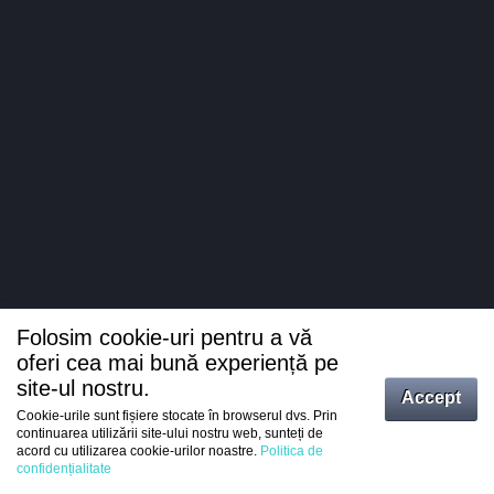
Folosim cookie-uri pentru a vă
oferi cea mai bună experiență pe
site-ul nostru.
Accept
Cookie-urile sunt fișiere stocate în browserul dvs. Prin
Intrați
continuarea utilizării site-ului nostru web, sunteți de
acord cu utilizarea cookie-urilor noastre.
Politica de
Înregistrare
confidențialitate