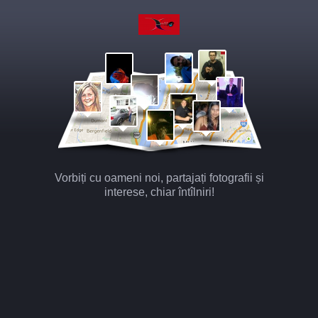
Vorbiți cu oameni noi, partajați fotografii și
interese, chiar întîlniri!