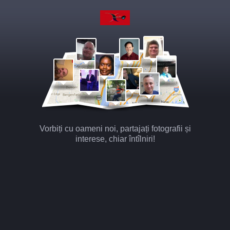
Vorbiți cu oameni noi, partajați fotografii și
interese, chiar întîlniri!