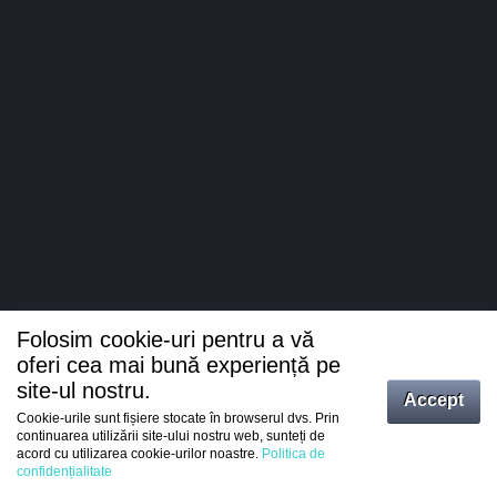
Folosim cookie-uri pentru a vă
oferi cea mai bună experiență pe
site-ul nostru.
Accept
Cookie-urile sunt fișiere stocate în browserul dvs. Prin
Intrați
continuarea utilizării site-ului nostru web, sunteți de
acord cu utilizarea cookie-urilor noastre.
Politica de
Înregistrare
confidențialitate