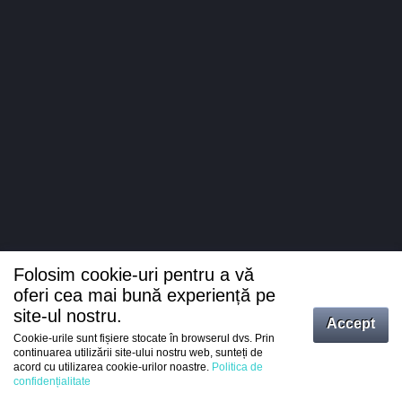
Folosim cookie-uri pentru a vă
oferi cea mai bună experiență pe
site-ul nostru.
Accept
Cookie-urile sunt fișiere stocate în browserul dvs. Prin
Intrați
continuarea utilizării site-ului nostru web, sunteți de
acord cu utilizarea cookie-urilor noastre.
Politica de
Înregistrare
confidențialitate