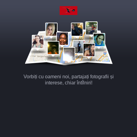
Vorbiți cu oameni noi, partajați fotografii și
interese, chiar întîlniri!