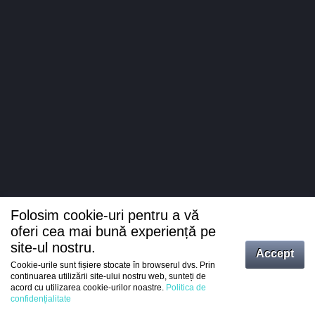
Folosim cookie-uri pentru a vă
oferi cea mai bună experiență pe
site-ul nostru.
Accept
Cookie-urile sunt fișiere stocate în browserul dvs. Prin
Intrați
continuarea utilizării site-ului nostru web, sunteți de
acord cu utilizarea cookie-urilor noastre.
Politica de
Înregistrare
confidențialitate