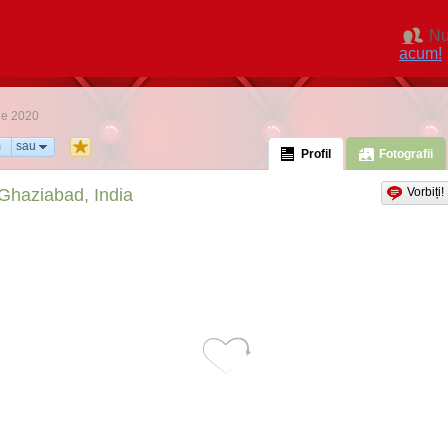
Nu
acum!
lie 2020
m
sau
Profil
Fotografii
Ghaziabad, India
Vorbiți!