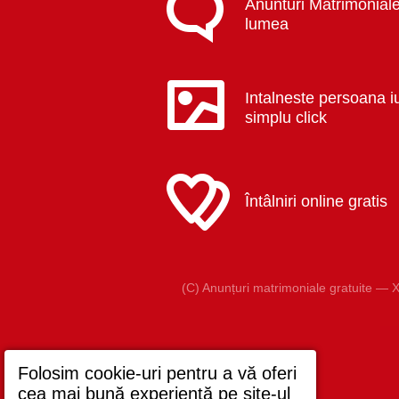
Anunturi Matrimoniale
lumea
Intalneste persoana i
simplu click
Întâlniri online gratis
(C) Anunțuri matrimoniale gratuite — X
Folosim cookie-uri pentru a vă oferi
cea mai bună experiență pe site-ul