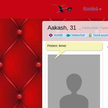
Română
Aakash
, 31
A fost online: 7 Apri
Vorbiți!
Videochat
Sună acu
Prieteni. femei