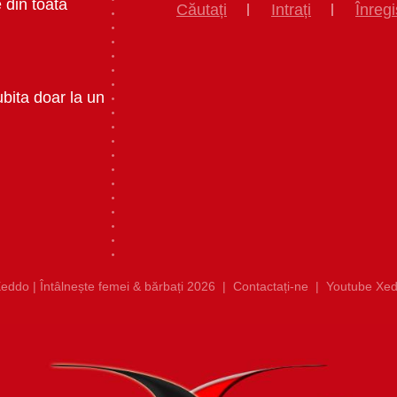
 din toata
Căutați
Intrați
Înregi
ubita doar la un
eddo | Întâlnește femei & bărbați 2026
|
Contactați-ne
|
Youtube Xed