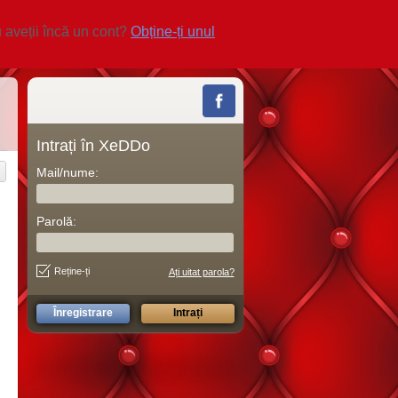
 aveții încă un cont?
Obține-ți unul
Intrați în XeDDo
Mail/nume:
Parolă:
Reține-ți
Ați uitat parola?