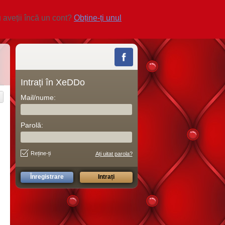
 aveții încă un cont?
Obține-ți unul
Intrați în XeDDo
Mail/nume:
Parolă:
Reține-ți
Ați uitat parola?