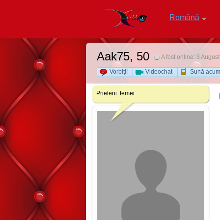
Română
Aak75
, 50
A fost online: 3 Augus
Vorbiți!
Videochat
Sună acu
Prieteni. femei