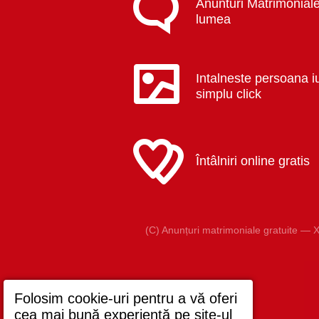
Anunturi Matrimoniale
lumea
Intalneste persoana i
simplu click
Întâlniri online gratis
(C) Anunțuri matrimoniale gratuite — X
Folosim cookie-uri pentru a vă oferi
cea mai bună experiență pe site-ul