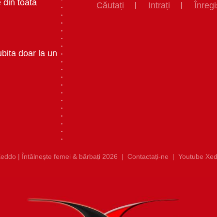
 din toata
Căutați
Intrați
Înregi
ubita doar la un
eddo | Întâlnește femei & bărbați 2026
|
Contactați-ne
|
Youtube Xed