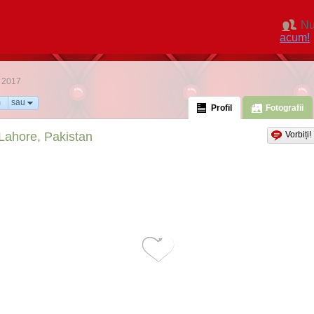
Nu
acum!
t 2017
m
sau
Profil
Fotografii
Lahore, Pakistan
Vorbiți!