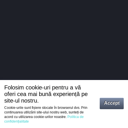
Folosim cookie-uri pentru a vă
oferi cea mai bună experiență pe
site-ul nostru.
Accept
Cookie-urile sunt fișiere stocate în browserul dvs. Prin
Intrați
continuarea utilizării site-ului nostru web, sunteți de
acord cu utilizarea cookie-urilor noastre.
Politica de
Înregistrare
confidențialitate