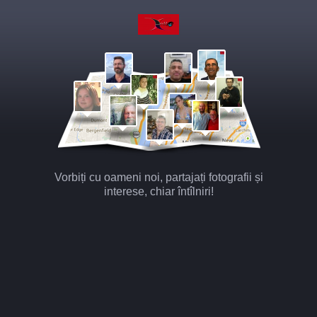
Vorbiți cu oameni noi, partajați fotografii și
interese, chiar întîlniri!