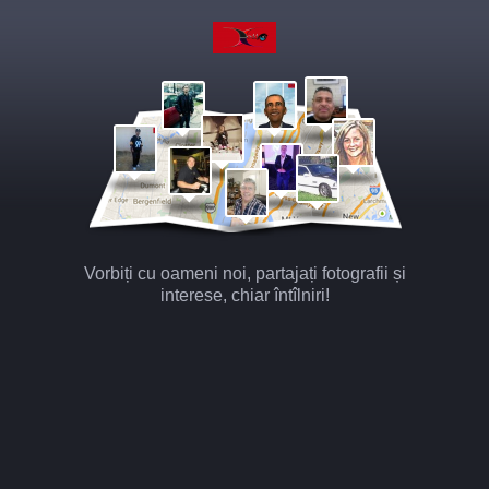
Vorbiți cu oameni noi, partajați fotografii și
interese, chiar întîlniri!