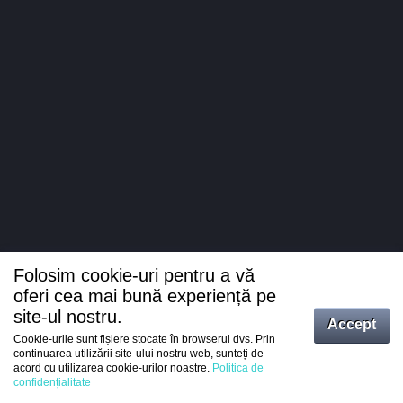
Folosim cookie-uri pentru a vă
oferi cea mai bună experiență pe
site-ul nostru.
Accept
Cookie-urile sunt fișiere stocate în browserul dvs. Prin
Intrați
continuarea utilizării site-ului nostru web, sunteți de
acord cu utilizarea cookie-urilor noastre.
Politica de
Înregistrare
confidențialitate