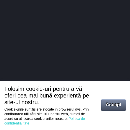
Folosim cookie-uri pentru a vă
oferi cea mai bună experiență pe
site-ul nostru.
Accept
Cookie-urile sunt fișiere stocate în browserul dvs. Prin
Intrați
continuarea utilizării site-ului nostru web, sunteți de
acord cu utilizarea cookie-urilor noastre.
Politica de
Înregistrare
confidențialitate