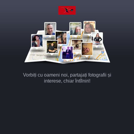
Vorbiți cu oameni noi, partajați fotografii și
interese, chiar întîlniri!