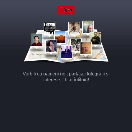
Vorbiți cu oameni noi, partajați fotografii și
interese, chiar întîlniri!