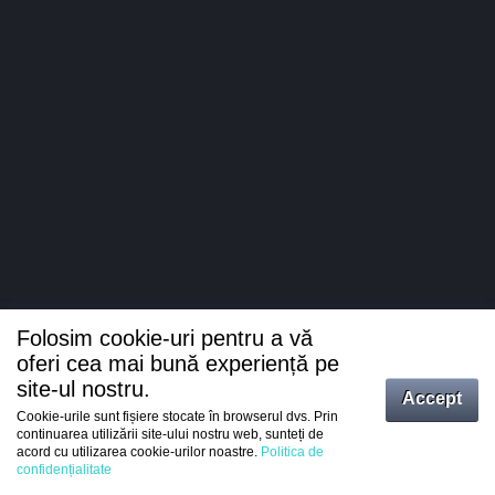
Folosim cookie-uri pentru a vă
oferi cea mai bună experiență pe
site-ul nostru.
Accept
Cookie-urile sunt fișiere stocate în browserul dvs. Prin
Intrați
continuarea utilizării site-ului nostru web, sunteți de
acord cu utilizarea cookie-urilor noastre.
Politica de
Înregistrare
confidențialitate