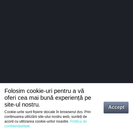
Folosim cookie-uri pentru a vă
oferi cea mai bună experiență pe
site-ul nostru.
Accept
Cookie-urile sunt fișiere stocate în browserul dvs. Prin
Intrați
continuarea utilizării site-ului nostru web, sunteți de
acord cu utilizarea cookie-urilor noastre.
Politica de
Înregistrare
confidențialitate