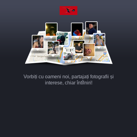
Vorbiți cu oameni noi, partajați fotografii și
interese, chiar întîlniri!