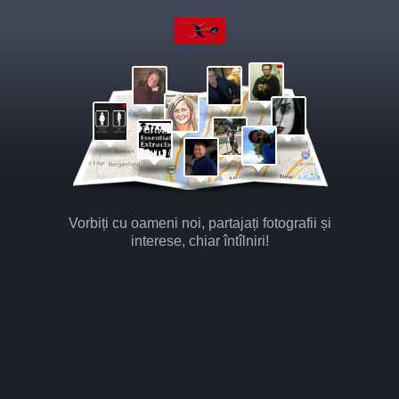
Vorbiți cu oameni noi, partajați fotografii și
interese, chiar întîlniri!