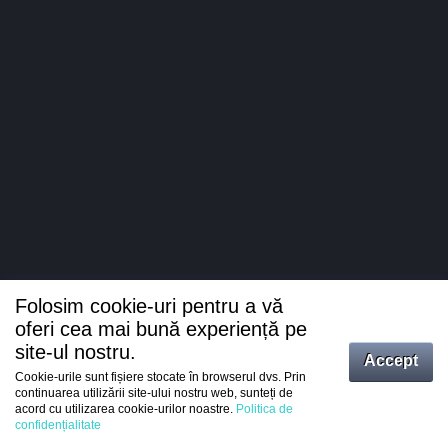
Folosim cookie-uri pentru a vă
oferi cea mai bună experiență pe
site-ul nostru.
Accept
Cookie-urile sunt fișiere stocate în browserul dvs. Prin
Intrați
continuarea utilizării site-ului nostru web, sunteți de
acord cu utilizarea cookie-urilor noastre.
Politica de
Înregistrare
confidențialitate