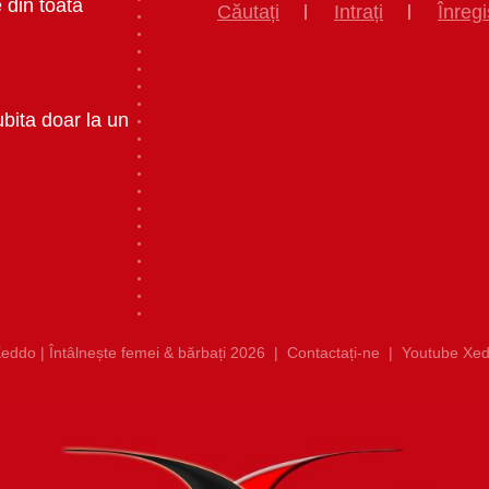
 din toata
Căutați
Intrați
Înregi
ubita doar la un
eddo | Întâlnește femei & bărbați 2026
|
Contactați-ne
|
Youtube Xed