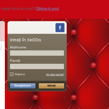
 aveții încă un cont?
Obține-ți unul
Intrați în XeDDo
Mail/nume:
Parolă:
Reține-ți
Ați uitat parola?