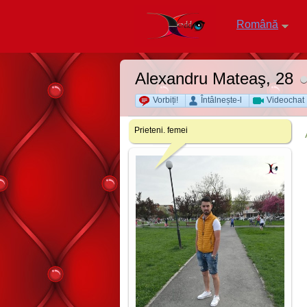
Română
Alexandru Mateaş
, 28
Vorbiți!
Întâlnește-l
Videochat
Prieteni. femei