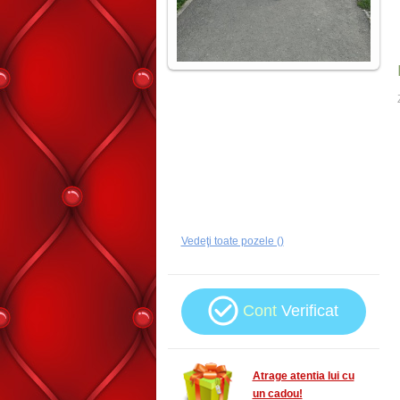
Vedeţi toate pozele ()
Cont
Verificat
Atrage atentia lui cu
un cadou!