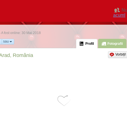
Nu
acum!
A fost online: 30 Mai 2018
sau
Profil
Fotografii
Arad, România
Vorbiți!