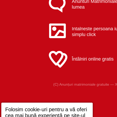
Anunturi Matrimoniale
lumea
Intalneste persoana i
simplu click
Întâlniri online gratis
(C) Anunțuri matrimoniale gratuite — X
Folosim cookie-uri pentru a vă oferi
cea mai bună experiență pe site-ul