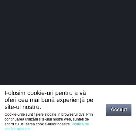
Folosim cookie-uri pentru a vă
oferi cea mai bună experiență pe
site-ul nostru.
Accept
Cookie-urile sunt fișiere stocate în browserul dvs. Prin
Intrați
continuarea utilizării site-ului nostru web, sunteți de
acord cu utilizarea cookie-urilor noastre.
Politica de
Înregistrare
confidențialitate