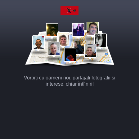
Vorbiți cu oameni noi, partajați fotografii și
interese, chiar întîlniri!