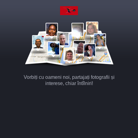
Vorbiți cu oameni noi, partajați fotografii și
interese, chiar întîlniri!