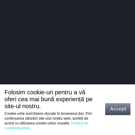
Folosim cookie-uri pentru a vă
oferi cea mai bună experiență pe
site-ul nostru.
Accept
Cookie-urile sunt fișiere stocate în browserul dvs. Prin
Intrați
continuarea utilizării site-ului nostru web, sunteți de
acord cu utilizarea cookie-urilor noastre.
Politica de
Înregistrare
confidențialitate